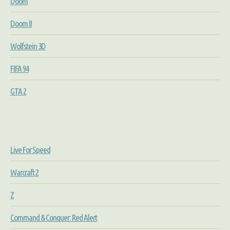
Doom
Doom II
Wolfstein 3D
FIFA 94
GTA 2
Live For Speed
Warcraft 2
Z
Command & Conquer: Red Alert