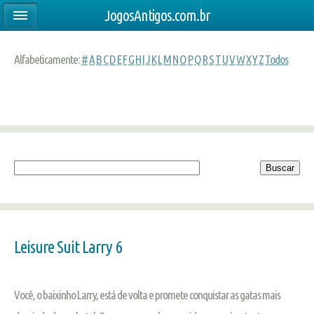
JogosAntigos.com.br
Alfabeticamente:
#
A
B
C
D
E
F
G
H
I
J
K
L
M
N
O
P
Q
R
S
T
U
V
W
X
Y
Z
Todos
Leisure Suit Larry 6
Você, o baixinho Larry, está de volta e promete conquistar as gatas mais