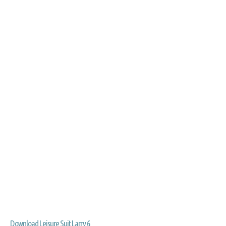
Download Leisure Suit Larry 6