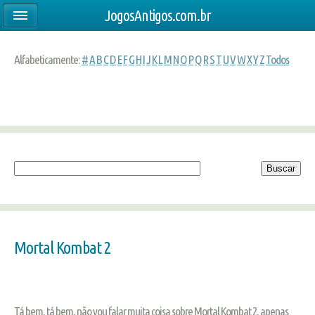
JogosAntigos.com.br
Alfabeticamente:
#
A
B
C
D
E
F
G
H
I
J
K
L
M
N
O
P
Q
R
S
T
U
V
W
X
Y
Z
Todos
Mortal Kombat 2
Tá bem, tá bem, não vou falar muita coisa sobre Mortal Kombat 2, apenas