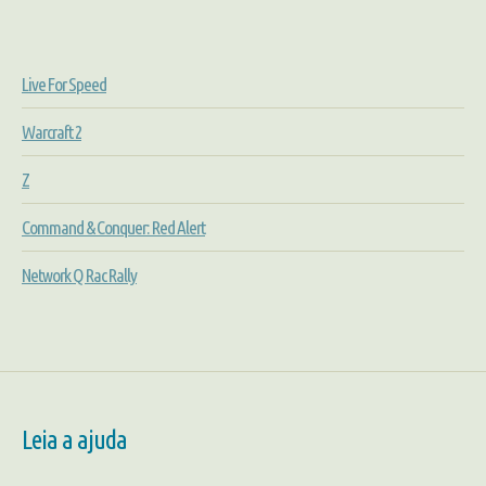
Live For Speed
Warcraft 2
Z
Command & Conquer: Red Alert
Network Q Rac Rally
Leia a ajuda