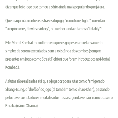
dizer que foi o jogo que tornou a série ainda mais popular do que já era.
Quem aqui não conhece as frases do jogo, "round one, fight!", ou então
"scorpion wins, flawless victory", ou melhor ainda o famoso "fatality"!
Este Mortal Kombat foi o último em que os golpes eram relativamente
simples de serem executados, sem a existência dos combos (sempre
presentes em jogos como Street Fighter) que foram introduzidos no Mortal
Kombat 3.
As lutas são realizadas até que o jogador possa lutar com o famigerado
Shang-Tsung, o "chefão" do jogo (tá também tem o Shao-Khan), passando
pelos diversos lutadores imortalizados nessa segunda versão, como o Jax e o
Baraka (não o Obama).