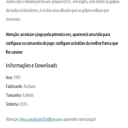
Junto com o download há um arquivo DOC, em inglês, com todos os golpes
de todos os lutadores, é só dar uma olhada que os golpes voltam pra
memória.
Atenção: ao iniciar o jogo pela primeira vez, aparecerá uma tela para
configurar os comandos do jogo: configure os botões da melhor forma que
lhe convier.
Informações e Downloads
Ano
: 1995
Fabricante
: Acclaim
Tamanho
: 9,69mb
Sistema
: DOS
Atenção:
leia a ajuda do DosBox
para aprender como jogar!