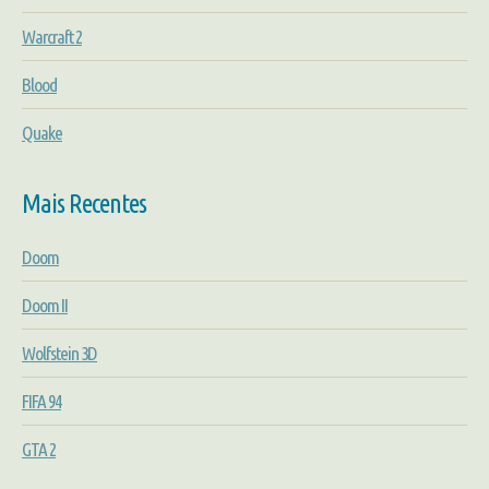
Warcraft 2
Blood
Quake
Mais Recentes
Doom
Doom II
Wolfstein 3D
FIFA 94
GTA 2