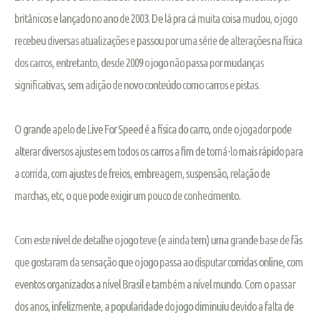
britânicos e lançado no ano de 2003. De lá pra cá muita coisa mudou, o jogo
recebeu diversas atualizações e passou por uma série de alterações na física
dos carros, entretanto, desde 2009 o jogo não passa por mudanças
significativas, sem adição de novo conteúdo como carros e pistas.
O grande apelo de Live For Speed é a física do carro, onde o jogador pode
alterar diversos ajustes em todos os carros a fim de torná-lo mais rápido para
a corrida, com ajustes de freios, embreagem, suspensão, relação de
marchas, etc, o que pode exigir um pouco de conhecimento.
Com este nível de detalhe o jogo teve (e ainda tem) uma grande base de fãs
que gostaram da sensação que o jogo passa ao disputar corridas online, com
eventos organizados a nível Brasil e também a nível mundo. Com o passar
dos anos, infelizmente, a popularidade do jogo diminuiu devido a falta de