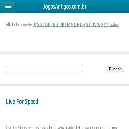
JogosAntigos.com.br
Alfabeticamente:
#
A
B
C
D
E
F
G
H
I
J
K
L
M
N
O
P
Q
R
S
T
U
V
W
X
Y
Z
Todos
Live For Speed
Live For Speed é um simulador desenvolvido de forma independente por