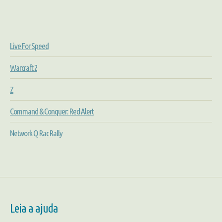
Live For Speed
Warcraft 2
Z
Command & Conquer: Red Alert
Network Q Rac Rally
Leia a ajuda