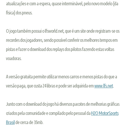
atualizações e com a espera, quase interminável, pelo novo modelo [da
física] dos pneus.
O jogo também possui o lfsworld.net, que é um site onde registram-se os
recordes dos jogadores, sendo possível conferir os melhores tempos em
pistas e fazer o download dos replays dos pilotos fazendo estas voltas
voadoras.
A versão gratuita permite utilizar menos carros e menos pistas do que a
versão paga, que custa 24 libras e pode ser adquirida em
www.lfs.net
.
Junto com o download do jogo há diversos pacotes de melhorias gráficas
criados pela comunidade e compilado pelo pessoal da
H2O MotorSports
Brasil
de cerca de 35mb.