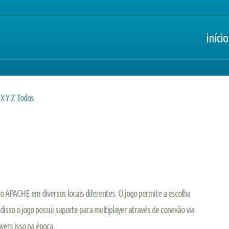
início
X
Y
Z
Todos
o APACHE em diversos locais diferentes. O jogo permite a escolha
disso o jogo possui suporte para multiplayer através de conexão via
yers isso na época.