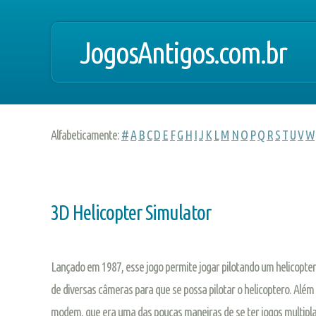
JogosAntigos.com.br
Alfabeticamente:
#
A
B
C
D
E
F
G
H
I
J
K
L
M
N
O
P
Q
R
S
T
U
V
W
3D Helicopter Simulator
Lançado em 1987, esse jogo permite jogar pilotando um helicopter
de diversas câmeras para que se possa pilotar o helicoptero. Além 
modem, que era uma das poucas maneiras de se ter jogos multipla