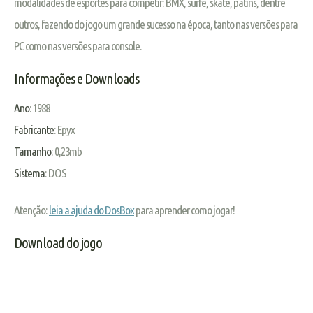
modalidades de esportes para competir: BMX, surfe, skate, patins, dentre
outros, fazendo do jogo um grande sucesso na época, tanto nas versões para
PC como nas versões para console.
Informações e Downloads
Ano
: 1988
Fabricante
: Epyx
Tamanho
: 0,23mb
Sistema
: DOS
Atenção:
leia a ajuda do DosBox
para aprender como jogar!
Download do jogo