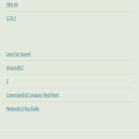
FIFA 94
GTA 2
Live For Speed
Warcraft 2
Z
Command & Conquer: Red Alert
Network Q Rac Rally