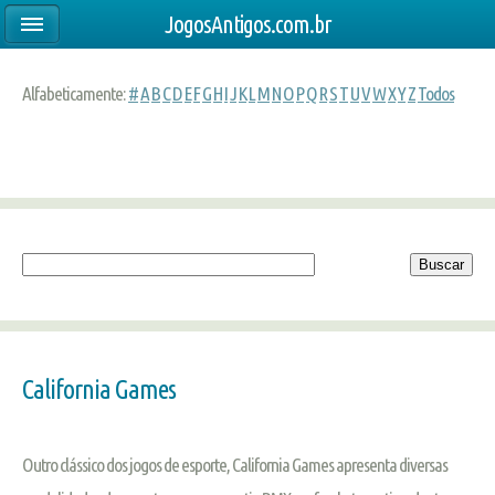
JogosAntigos.com.br
Alfabeticamente:
#
A
B
C
D
E
F
G
H
I
J
K
L
M
N
O
P
Q
R
S
T
U
V
W
X
Y
Z
Todos
California Games
Outro clássico dos jogos de esporte, California Games apresenta diversas