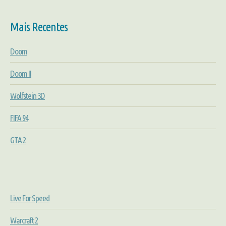
Mais Recentes
Doom
Doom II
Wolfstein 3D
FIFA 94
GTA 2
Live For Speed
Warcraft 2