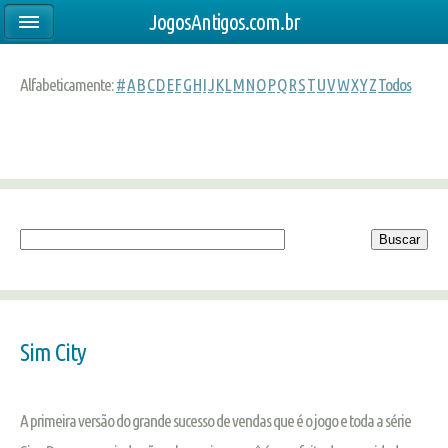
JogosAntigos.com.br
Alfabeticamente:
#
A
B
C
D
E
F
G
H
I
J
K
L
M
N
O
P
Q
R
S
T
U
V
W
X
Y
Z
Todos
Sim City
A primeira versão do grande sucesso de vendas que é o jogo e toda a série