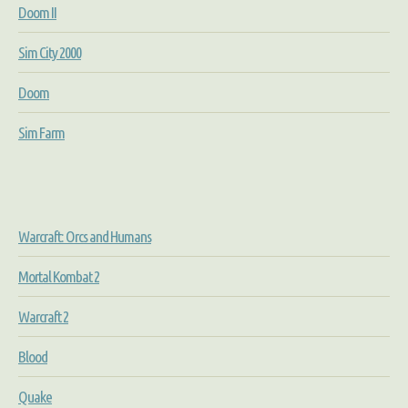
Doom II
Sim City 2000
Doom
Sim Farm
Warcraft: Orcs and Humans
Mortal Kombat 2
Warcraft 2
Blood
Quake