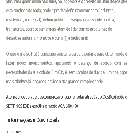
Sim. Para quem ainda não sabe, no jogo você é o prefeito de uma cidade que
está surgindo do nada, onde é preciso definir zoneamento (industrial,
residencial, comercial), definir políticas de segurança e saúde pública,
transportes, acordos comerciais, além de lidar com os problemas de
desastres naturais, monstros e ovnis (?) e muito mais.
O que é mais difícil é conseguir ajustar a carga tributária para obter renda e
fazer novos investimentos, ajustando o balanço de acordo com as
necessidades da sua cidade. Sim City é, sem sombra de dúvida, um dos jogos
mais criativos já lançados, devido a sua grande complexidade.
Atenção: depois de descompactar o jogo (e rodar através do DosBox) rode o
SETTINGS.EXE e escolha o modo VGA 640x480
Informações e Downloads
Ano
: 1989